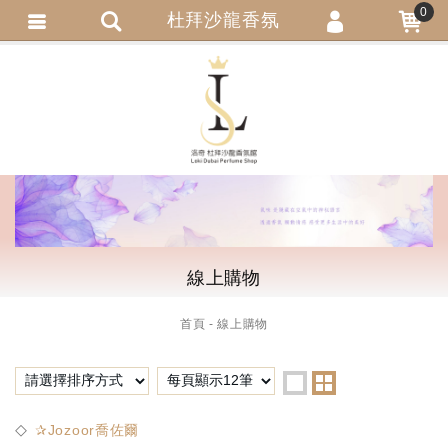
0
杜拜沙龍香氛
會員登入
繁體中文
會員註冊
忘記密碼
訂單查詢
追蹤清單
匯款通知
線上購物
首頁
線上購物
✰Jozoor喬佐爾