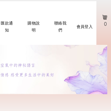
0
匯款通
購物說
聯絡我
會員登入
知
明
們