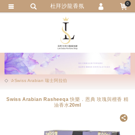
0
杜拜沙龍香氛
會員登入
繁體中文
會員註冊
忘記密碼
訂單查詢
追蹤清單
匯款通知
✰Swiss Arabian 瑞士阿拉伯
Swiss Arabian Rasheeqa 快樂．恩典 玫瑰與檀香 精
油香水20ml