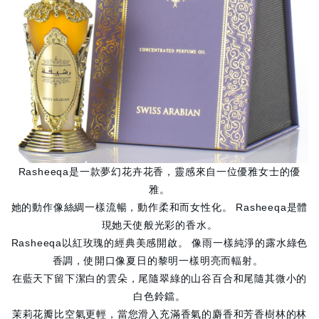
Rasheeqa是一款夢幻花卉花香，靈感來自一位優雅女士的優
雅。
她的動作像絲綢一樣流暢，動作柔和而女性化。 Rasheeqa是體
現她天使般光彩的香水。
Rasheeqa以紅玫瑰的經典美感開啟。 像雨一樣純淨的露水綠色
香調，使開口像夏日的黎明一樣明亮而輻射。
在藍天下留下潔白的雲朵，尾隨翠綠的山谷百合和尾隨其微小的
白色鈴鐺。
茉莉花瓣比空氣更輕，當您滑入充滿香氣的麝香和芳香樹林的林