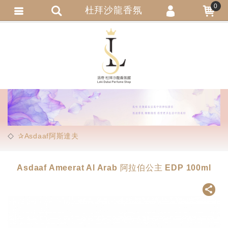
0
杜拜沙龍香氛
會員登入
繁體中文
會員註冊
忘記密碼
訂單查詢
追蹤清單
匯款通知
✰Asdaaf阿斯達夫
Asdaaf Ameerat Al Arab 阿拉伯公主 EDP 100ml