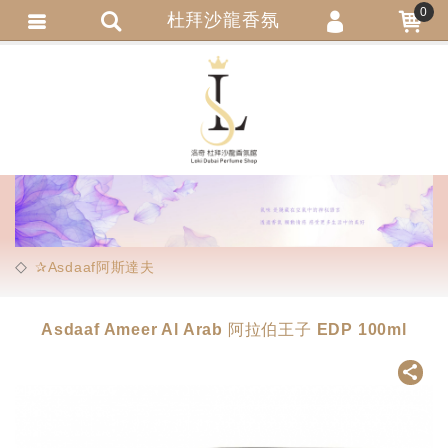
0
杜拜沙龍香氛
會員登入
繁體中文
會員註冊
忘記密碼
訂單查詢
追蹤清單
匯款通知
✰Asdaaf阿斯達夫
Asdaaf Ameer Al Arab 阿拉伯王子 EDP 100ml