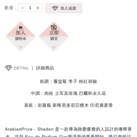
－
＋
數量 :
加入追蹤
DETAIL ｜
詳細商品
前調：覆盆莓 李子 粉紅胡椒
中調：肉桂 土耳其玫瑰 巴爾幹永久花
基底：岩薔薇 新喀里多尼亞檀木 印尼廣藿香
ArabianPrive - Shaden 是一款專為熱愛優雅的人設計的奢華香
水。這款 Eau de Parfum 以一股清新的果香開始，吸引您的注