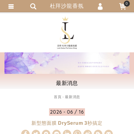
0
杜拜沙龍香氛
會員登入
繁體中文
會員註冊
忘記密碼
訂單查詢
追蹤清單
匯款通知
最新消息
首頁
最新消息
2026 - 06 / 16
新型態面膜 DrySerum 3秒搞定
W
S